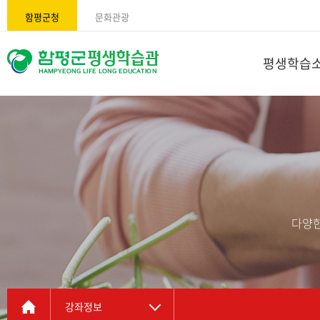
함평군청
문화관광
평생학습
다양한
강좌정보